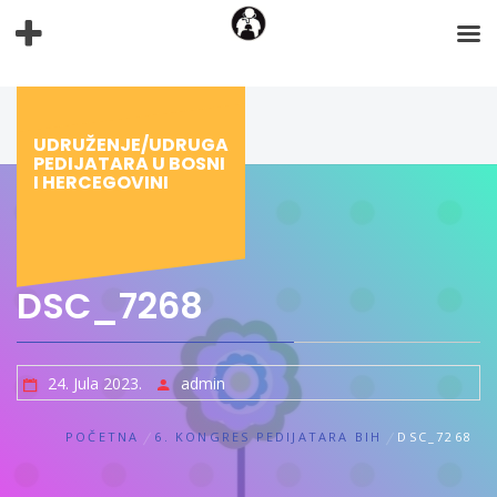
Preskoči
na
sadržaj
UDRUŽENJE/UDRUGA
PEDIJATARA U BOSNI
I HERCEGOVINI
DSC_7268
24. Jula 2023.
admin
POČETNA
6. KONGRES PEDIJATARA BIH
DSC_7268