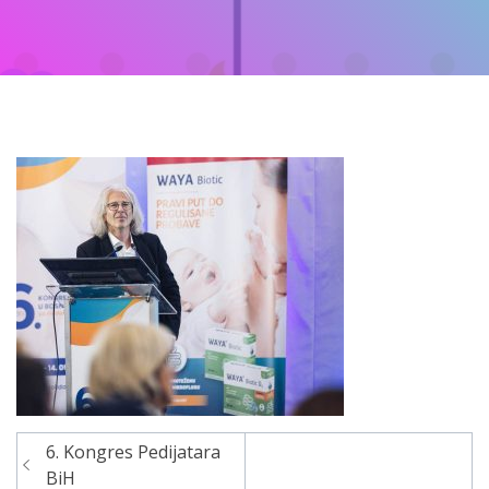
6. Kongres Pedijatara
Navigacija
BiH