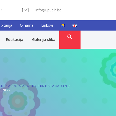
11
info@upubih.ba
 pitanja
O nama
Linkovi
Edukacija
Galerija slika
ČETNA
6. KONGRES PEDIJATARA BIH
_7877