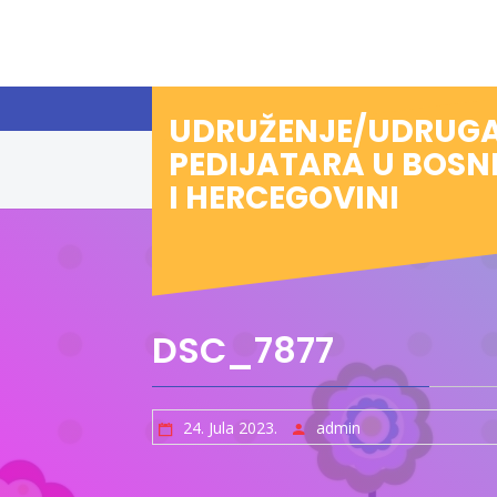
Preskoči
na
sadržaj
UDRUŽENJE/UDRUG
PEDIJATARA U BOSN
I HERCEGOVINI
DSC_7877
24. Jula 2023.
admin