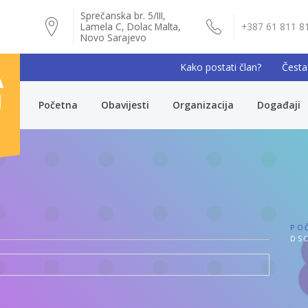
Sprečanska br. 5/III,
Lamela C, Dolac Malta,
+387 61 811 8
Novo Sarajevo
Kako postati član?
Česta
A
I
Početna
Obavijesti
Organizacija
Događaji
PO
DSC