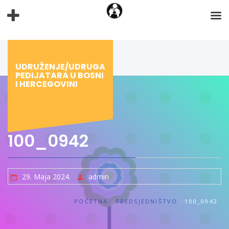
Preskoči
na
sadržaj
UDRUŽENJE/UDRUGA
PEDIJATARA U BOSNI
I HERCEGOVINI
100_0942
29. Maja 2024.
admin
POČETNA
PREDSJEDNIŠTVO
100_0942