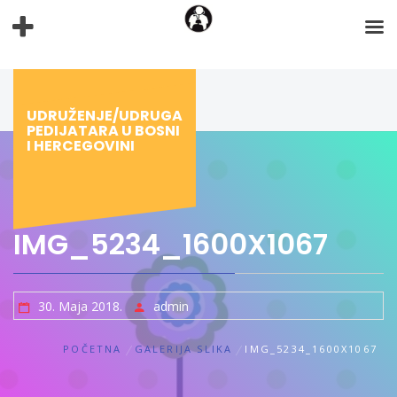
Preskoči
na
sadržaj
UDRUŽENJE/UDRUGA
PEDIJATARA U BOSNI
I HERCEGOVINI
IMG_5234_1600X1067
30. Maja 2018.
admin
POČETNA
GALERIJA SLIKA
IMG_5234_1600X1067