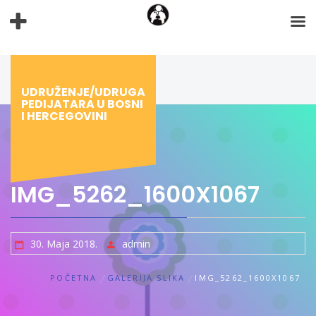
Preskoči
na
sadržaj
UDRUŽENJE/UDRUGA
PEDIJATARA U BOSNI
I HERCEGOVINI
IMG_5262_1600X1067
30. Maja 2018.
admin
POČETNA
GALERIJA SLIKA
IMG_5262_1600X1067