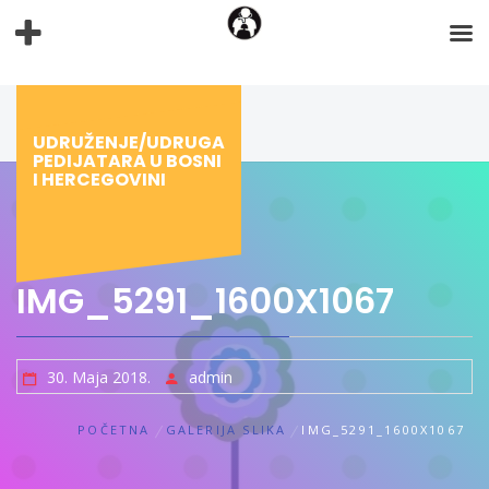
Preskoči
na
sadržaj
UDRUŽENJE/UDRUGA
PEDIJATARA U BOSNI
I HERCEGOVINI
IMG_5291_1600X1067
30. Maja 2018.
admin
POČETNA
GALERIJA SLIKA
IMG_5291_1600X1067