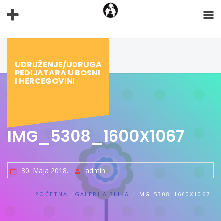
Preskoči
na
sadržaj
UDRUŽENJE/UDRUGA
PEDIJATARA U BOSNI
I HERCEGOVINI
IMG_5308_1600X1067
30. Maja 2018.
admin
POČETNA
GALERIJA SLIKA
IMG_5308_1600X1067