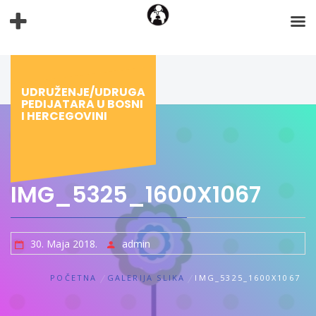
Preskoči
na
sadržaj
UDRUŽENJE/UDRUGA
PEDIJATARA U BOSNI
I HERCEGOVINI
IMG_5325_1600X1067
30. Maja 2018.
admin
POČETNA
GALERIJA SLIKA
IMG_5325_1600X1067