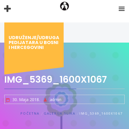
Preskoči
na
sadržaj
UDRUŽENJE/UDRUGA
PEDIJATARA U BOSNI
I HERCEGOVINI
IMG_5369_1600X1067
30. Maja 2018.
admin
POČETNA
GALERIJA SLIKA
IMG_5369_1600X1067