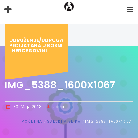
Preskoči
na
sadržaj
UDRUŽENJE/UDRUGA
PEDIJATARA U BOSNI
I HERCEGOVINI
IMG_5388_1600X1067
30. Maja 2018.
admin
POČETNA
GALERIJA SLIKA
IMG_5388_1600X1067