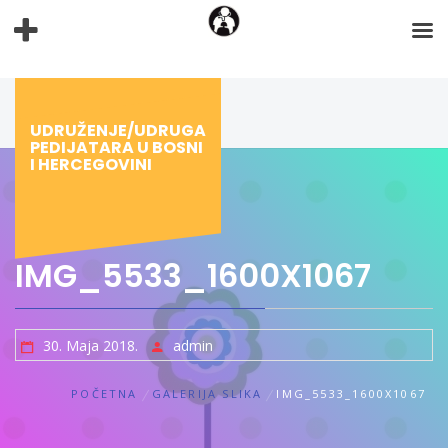
Preskoči
na
sadržaj
UDRUŽENJE/UDRUGA
PEDIJATARA U BOSNI
I HERCEGOVINI
IMG_5533_1600X1067
30. Maja 2018.
admin
POČETNA
GALERIJA SLIKA
IMG_5533_1600X1067