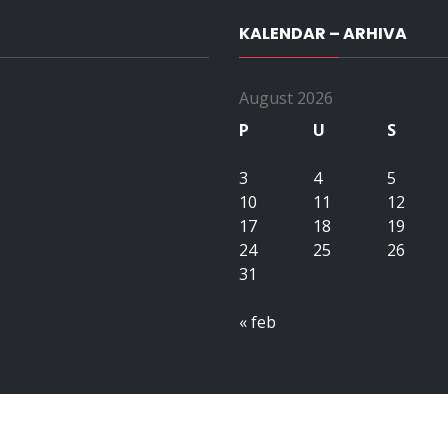
KALENDAR – ARHIVA
August 2026
P
U
S
3
4
5
10
11
12
17
18
19
24
25
26
31
« feb
Copyright All right reserved upubih.ba