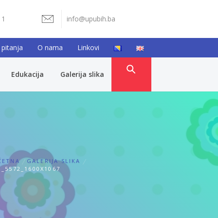
11
info@upubih.ba
 pitanja
O nama
Linkovi
Edukacija
Galerija slika
ČETNA
GALERIJA SLIKA
_5572_1600X1067