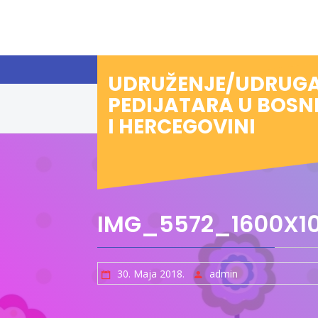
Preskoči
na
sadržaj
UDRUŽENJE/UDRUG
PEDIJATARA U BOSN
I HERCEGOVINI
IMG_5572_1600X1
30. Maja 2018.
admin