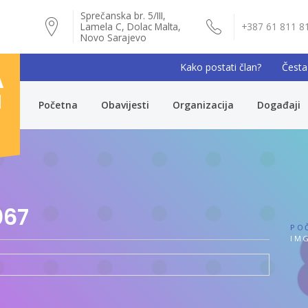
Sprečanska br. 5/III,
Lamela C, Dolac Malta,
+387 61 811 8
Novo Sarajevo
Kako postati član?
Česta
A
I
Početna
Obavijesti
Organizacija
Događaji
067
PO
IMG