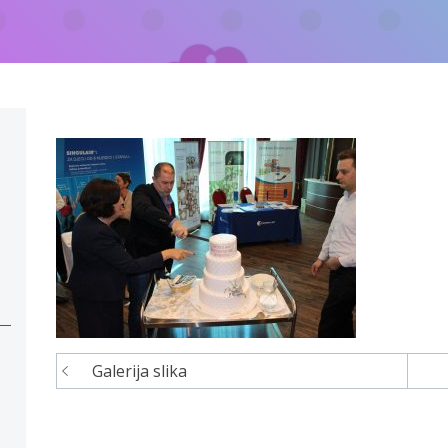
Galerija slika
Navigacija
članaka