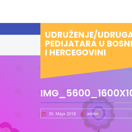
Preskoči
na
sadržaj
UDRUŽENJE/UDRUG
PEDIJATARA U BOSN
I HERCEGOVINI
IMG_5600_1600X1
30. Maja 2018.
admin