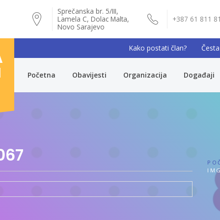
Sprečanska br. 5/III,
Lamela C, Dolac Malta,
+387 61 811 8
Novo Sarajevo
Kako postati član?
Česta
A
I
Početna
Obavijesti
Organizacija
Događaji
067
PO
IMG