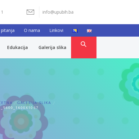
11
info@upubih.ba
 pitanja
O nama
Linkovi
Edukacija
Galerija slika
ČETNA
GALERIJA SLIKA
_5600_1600X1067