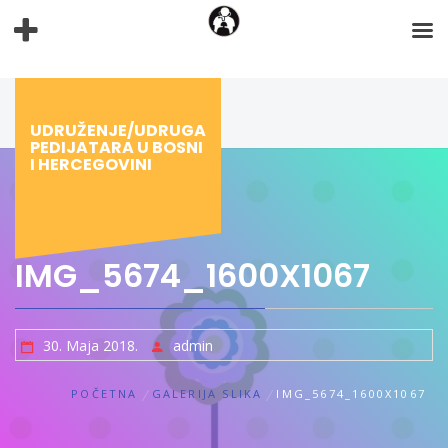
Preskoči
na
sadržaj
UDRUŽENJE/UDRUGA
PEDIJATARA U BOSNI
I HERCEGOVINI
IMG_5674_1600X1067
30. Maja 2018.
admin
POČETNA
GALERIJA SLIKA
IMG_5674_1600X1067