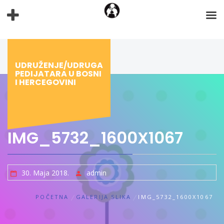
Preskoči
na
sadržaj
UDRUŽENJE/UDRUGA
PEDIJATARA U BOSNI
I HERCEGOVINI
IMG_5732_1600X1067
30. Maja 2018.
admin
POČETNA
GALERIJA SLIKA
IMG_5732_1600X1067