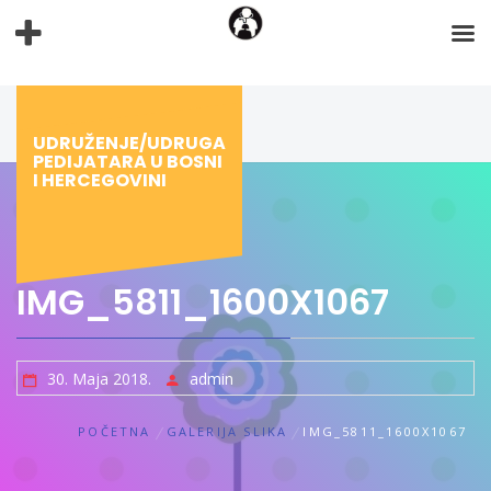
Preskoči
na
sadržaj
UDRUŽENJE/UDRUGA
PEDIJATARA U BOSNI
I HERCEGOVINI
IMG_5811_1600X1067
30. Maja 2018.
admin
POČETNA
GALERIJA SLIKA
IMG_5811_1600X1067