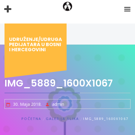
Preskoči
na
sadržaj
UDRUŽENJE/UDRUGA
PEDIJATARA U BOSNI
I HERCEGOVINI
IMG_5889_1600X1067
30. Maja 2018.
admin
POČETNA
GALERIJA SLIKA
IMG_5889_1600X1067