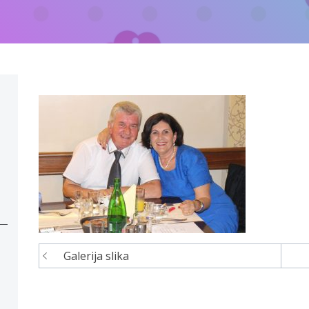
Galerija slika
Navigacija
članaka