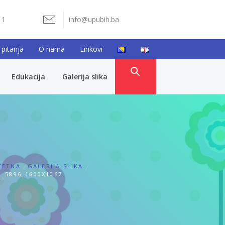
11
info@upubih.ba
 pitanja
O nama
Linkovi
Edukacija
Galerija slika
ČETNA
GALERIJA SLIKA
_5896_1600X1067