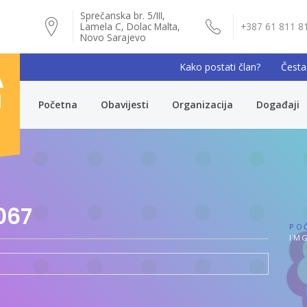
Sprečanska br. 5/III,
Lamela C, Dolac Malta,
+387 61 811 8
Novo Sarajevo
Kako postati član?
Česta
A
I
Početna
Obavijesti
Organizacija
Događaji
067
PO
IMG