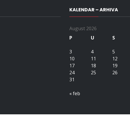
KALENDAR – ARHIVA
August 2026
P
U
S
3
4
5
10
11
12
17
18
19
24
25
26
31
« feb
Copyright All right reserved upubih.ba