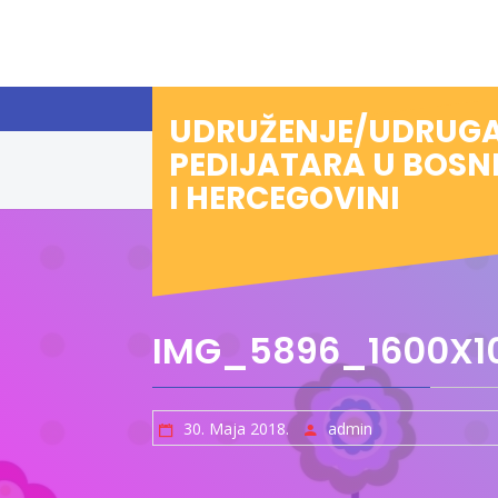
Preskoči
na
sadržaj
UDRUŽENJE/UDRUG
PEDIJATARA U BOSN
I HERCEGOVINI
IMG_5896_1600X1
30. Maja 2018.
admin