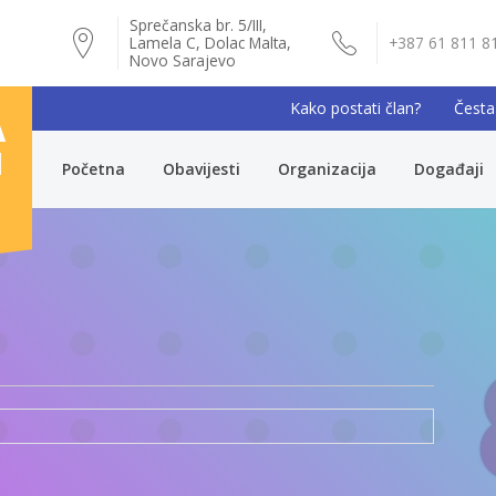
Sprečanska br. 5/III,
Lamela C, Dolac Malta,
+387 61 811 8
Novo Sarajevo
Kako postati član?
Česta
A
I
Početna
Obavijesti
Organizacija
Događaji