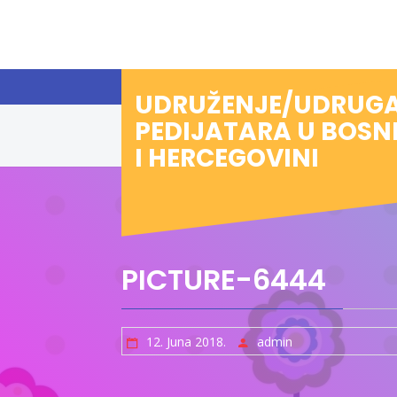
Preskoči
na
sadržaj
UDRUŽENJE/UDRUG
PEDIJATARA U BOSN
I HERCEGOVINI
PICTURE-6444
12. Juna 2018.
admin