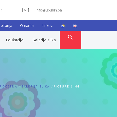
11
info@upubih.ba
 pitanja
O nama
Linkovi
Edukacija
Galerija slika
POČETNA
GALERIJA SLIKA
PICTURE-6444