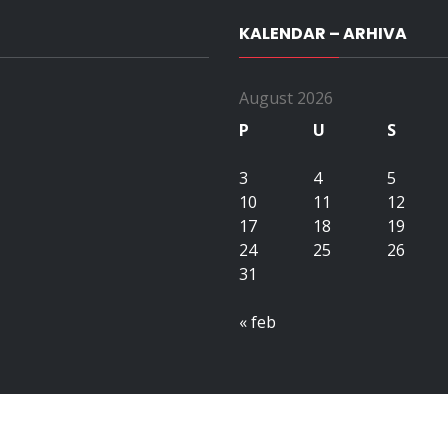
KALENDAR – ARHIVA
August 2026
P
U
S
3
4
5
10
11
12
17
18
19
24
25
26
31
« feb
Copyright All right reserved upubih.ba