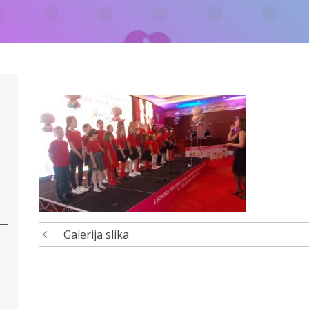
Galerija slika
Navigacija
članaka