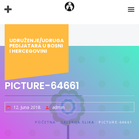
Preskoči
na
sadržaj
UDRUŽENJE/UDRUGA
PEDIJATARA U BOSNI
I HERCEGOVINI
PICTURE-64661
12. Juna 2018.
admin
POČETNA
GALERIJA SLIKA
PICTURE-64661