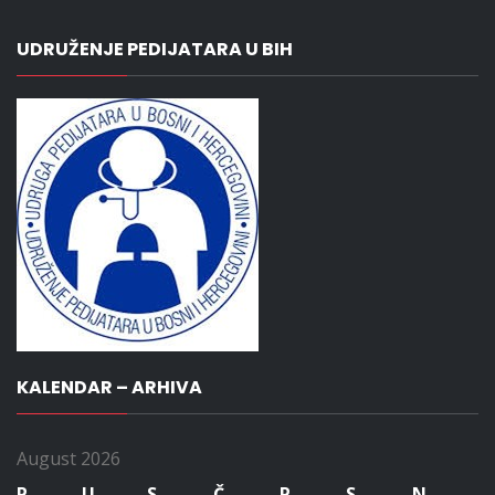
UDRUŽENJE PEDIJATARA U BIH
KALENDAR – ARHIVA
August 2026
P
U
S
Č
P
S
N