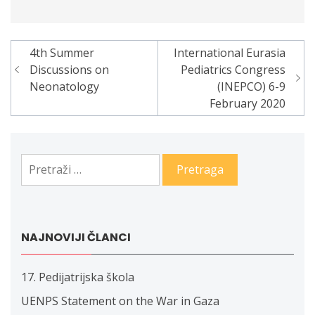
4th Summer
International Eurasia
Navigacija
Discussions on
Pediatrics Congress
članaka
Neonatology
(INEPCO) 6-9
February 2020
Pretraga:
NAJNOVIJI ČLANCI
17. Pedijatrijska škola
UENPS Statement on the War in Gaza