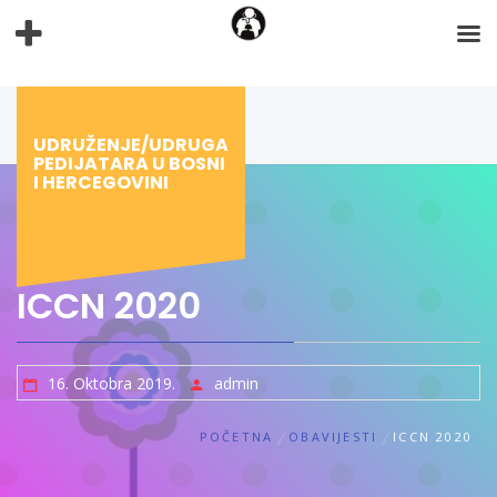
Preskoči
na
sadržaj
UDRUŽENJE/UDRUGA
PEDIJATARA U BOSNI
I HERCEGOVINI
ICCN 2020
16. Oktobra 2019.
admin
POČETNA
OBAVIJESTI
ICCN 2020